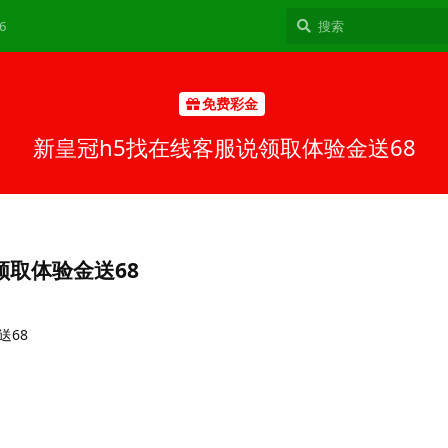
6
免费彩金
新皇冠h5找在线客服说领取体验金送68
领取体验金送68
送68