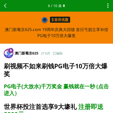
6
/
10
条
首存优惠
澳门新葡京625.com 19周年庆典大回馈 首日亏损立享补偿
PG电子10万倍大爆奖
澳门新葡京625
27 6月
已编辑
刷视频不如来刷钱PG电子10万倍大爆
奖
PG电子(大放水)千万奖金 赢钱就在一秒 (点击
进入）
世界杯投注首选享9大壕礼
注册即送