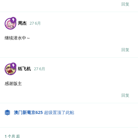
回复
周杰
27 6月
继续潜水中～
回复
纸飞机
27 6月
感谢版主
回复
澳门新葡京625
超级置顶了此帖
1 个月
后