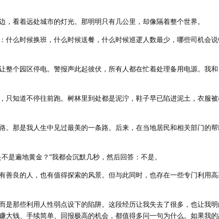
边，看着远处城市的灯光。那明明只有几公里，却像隔着整个世界。
：什么时候换班，什么时候送餐，什么时候巡逻人数最少，哪些司机会说
让整个园区停电。警报声此起彼伏，所有人都在忙着处理备用电源。我和
，只知道不停往前跑。树林里到处都是泥泞，鞋子早已陷进泥土，衣服被
路。那是我人生中见过最美的一条路。后来，在当地居民和相关部门的帮
是不是遍地黄金？”我都会沉默几秒，然后回答：不是。
有善良的人，也有值得探索的风景。但与此同时，也存在一些专门利用高
而是那些利用人性弱点设下的陷阱。这段经历让我失去了很多，也让我明
赚大钱、手续简单、回报极高的机会，都值得多问一句为什么。如果我的