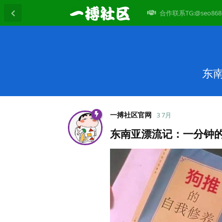
合作联系TG:@seo868
东
一搏社区官网
3 7月
东南亚漂流记：一分钟