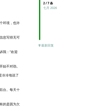
2
/
7
条
七月 2026
个环境，也许
信息写得无可
最新回复
诉我：“欢迎
开始不对劲。
是冷冷地说了
后台。每天十
有的是因为欠