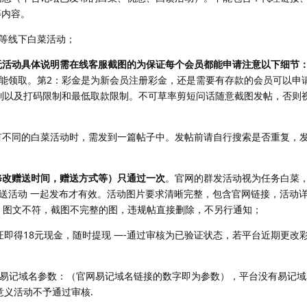
等内容。
等线下白菜活动；
活动具体说明需在线客服截图的为保证每个会员都能申请注意以下细节
能领取。第2：彩金是为新会员注册彩金，还是需要有存款的会员可以申
制以及打码限制和最低取款限制。不可草率剪短问话随意截图发帖，否则
有不同的白菜活动时，需发到一篇帖子中。发帖前请自行搜索是否重复，
修改赠送时间，赠送方式等）只通过一次
。官网的群发活动视为任务白菜
送活动 一起发布才有效。活动图片要求清晰完整，包含官网链接，活动
图，图文不符，截图不完整的图，违规帖直接删除，不另行通知；
证即得18元现金，随时提现 —-通过审核为已验证状态，若平台近期更改
】易记域名参数：（官网易记域名链接的数字即为参数），平台没有易记
意义活动不予通过审核.