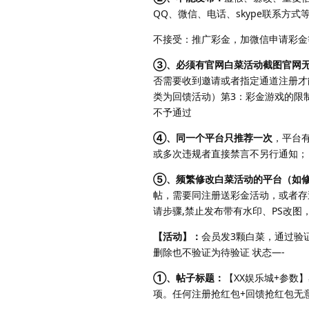
QQ、微信、电话、skype联系方式
不接受：推广彩金，加微信申请彩金
③、必须有官网白菜活动截图官网无
否需要收到邀请或者指定通道注册才
类为回馈活动）第3：彩金游戏的限
不予通过
④、同一个平台只推荐一次
，平台
或多次违规者直接禁言不另行通知；
⑤、频繁修改白菜活动的平台（如
帖，需要同注册送彩金活动，或者存
请步骤,禁止发布带有水印、PS改
【活动】：
会员发3颗白菜，通过验
删除也不验证为待验证 状态—-
①、帖子标题：
【XX娱乐城+参数
项。任何注册抢红包+回馈抢红包无