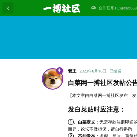
合作联系TG:@seo868
老王
2023年8月16日
已编辑
白菜网一搏社区发帖公
【本文章由白菜网一搏社区发布，发布日
发白菜贴时应注意：
①、白菜定义
：无需存款注册即送的
而异，论坛不做担保，请自行斟酌
②、不能发布：
虚假、篡改、重复