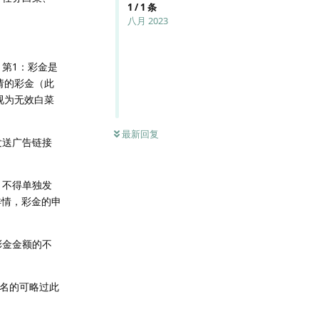
1
/
1
条
八月 2023
：
第1：彩金是
请的彩金（此
视为无效白菜
最新回复
发送广告链接
，不得单独发
详情，彩金的申
彩金金额的不
域名的可略过此