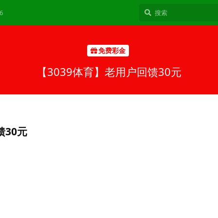
6
免费彩金
【3039体育】老用户回馈30元
馈30元