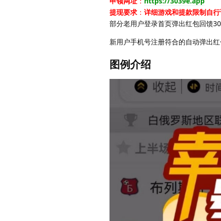
申领网址
：
https://3039e.app
提现要求
：
详细游戏和提款限制自行
部分老用户登录首页弹出红包回馈30
新用户手机号注册符合的自动弹出红
图例介绍