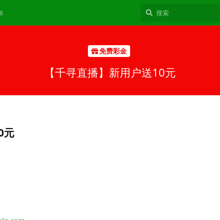
6
免费彩金
【千寻直播】新用户送10元
0元