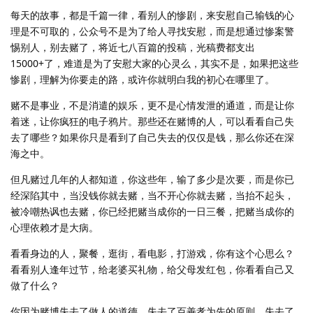
每天的故事，都是千篇一律，看别人的惨剧，来安慰自己输钱的心
理是不可取的，公众号不是为了给人寻找安慰，而是想通过惨案警
惕别人，别去赌了，将近七八百篇的投稿，光稿费都支出
15000+了，难道是为了安慰大家的心灵么，其实不是，如果把这些
惨剧，理解为你要走的路，或许你就明白我的初心在哪里了。
赌不是事业，不是消遣的娱乐，更不是心情发泄的通道，而是让你
着迷，让你疯狂的电子鸦片。那些还在赌博的人，可以看看自己失
去了哪些？如果你只是看到了自己失去的仅仅是钱，那么你还在深
海之中。
但凡赌过几年的人都知道，你这些年，输了多少是次要，而是你已
经深陷其中，当没钱你就去赌，当不开心你就去赌，当抬不起头，
被冷嘲热讽也去赌，你已经把赌当成你的一日三餐，把赌当成你的
心理依赖才是大病。
看看身边的人，聚餐，逛街，看电影，打游戏，你有这个心思么？
看看别人逢年过节，给老婆买礼物，给父母发红包，你看看自己又
做了什么？
你因为赌博失去了做人的道德，失去了百善孝为先的原则，失去了