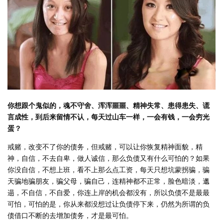
你想跟个鬼似的，魂不守舍、浑浑噩噩、精神失常、患得患失、谎
言成性，到后来留情不认，每天过山车一样，一会有钱，一会穷光
蛋？
戒赌，改变不了你的债务，但戒赌，可以让你恢复精神面貌，精
神，自信，不去自卑，做人诚信，那么负债又有什么可怕的？如果
你没自信，不想上班，看不上那么点工资，每天只想坑蒙拐骗，骗
天骗地骗朋友，骗父母，骗自己，连精神都不正常，脸色暗淡，邋
遢，不自信，不自爱，你连上岸的机会都没有，所以负债不是最最
可怕，可怕的是，你从来都没想过让负债停下来，仍然为所谓的负
债借口不断的去增加债务，才是最可怕。