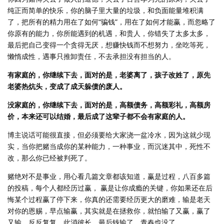
纯正而简单的快乐，你的脑子里大量的垃圾，和负面能量堆积满
了，把所有的精力用在了如何“骗钱”，用在了如何才能赢，而忽略了
你原有的能力，你所能遇到的机遇，和贵人，你错失了太多太多，
最后把自己变得一个贪得无厌，想赚快钱而不想努力，坐吃等死，
懒惰成性，遇事只推卸责任，不去承担没有担当的人。
有家庭的，你继续下去，面对的是，老婆离了，孩子改姓了，原先
老婆热炕头，变成了成天躲债的废人。
没家庭的，你继续下去，面对的是，高额债务，高额彩礼，高额房
价，本来还可以结婚，最后成了这辈子都不会有家庭的人。
博主说话可能很直接，但必须要给大家浇一盆冷水，因为这就少现
实，当你把赌当成你的某种能力，一种事业，而沉迷其中，死性不
改，那么你已经被判死了。
赌绝对不是事业，用心看几篇文章都该知道，赢是过程，八百多篇
的投稿，每个人都经历过赢， 赢是让你成瘾的关键，你如果还在后
悔某个过程赢了停下来，你真的还需要经历更大的磨难，输是老天
对你的恩赐，早点输赢，其实就是在拯救你，就怕输了又赢，赢了
又输，反反复复，此消彼长，最后钱输了，青春也没了。