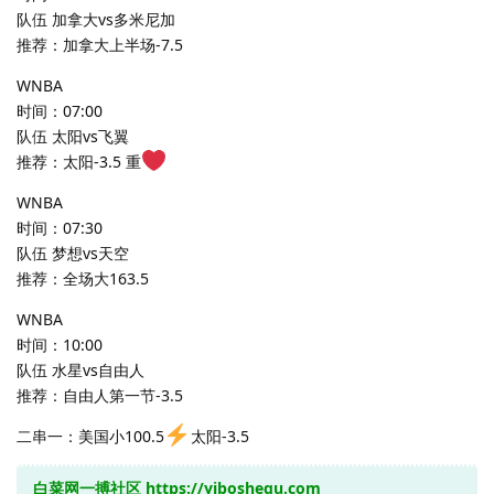
队伍 加拿大vs多米尼加
推荐：加拿大上半场-7.5
WNBA
时间：07:00
队伍 太阳vs飞翼
推荐：太阳-3.5 重
WNBA
时间：07:30
队伍 梦想vs天空
推荐：全场大163.5
WNBA
时间：10:00
队伍 水星vs自由人
推荐：自由人第一节-3.5
二串一：美国小100.5
太阳-3.5
白菜网一搏社区
https://yiboshequ.com