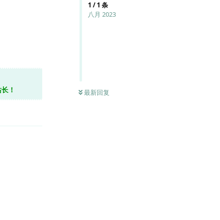
1
/
1
条
八月 2023
站长！
最新回复
回复