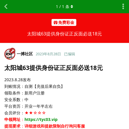
1
/
1
条
免费彩金
太阳城63提供身份证正反面必送18元
一搏社区
2023年8月28日
已编辑
太阳城63提供身份证正反面必送18元
2023.8.28发布
到账情况：自测【充值后果自负】
领取条件：新用户注册
安全系数：中
平台资历：开业一年半左右
会员评分：
★★☆☆☆
申领网址
：
https://tyc03.vip
提现要求
：
详细游戏和提款限制自行询问客服