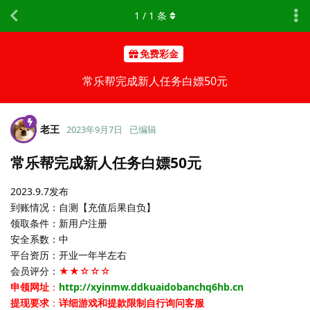
1
/
1
条
免费彩金
常乐帮完成新人任务白嫖50元
老王
2023年9月7日
已编辑
常乐帮完成新人任务白嫖50元
2023.9.7发布
到账情况：自测【充值后果自负】
领取条件：新用户注册
安全系数：中
平台资历：开业一年半左右
会员评分：
★★☆☆☆
申领网址
：
http://xyinmw.ddkuaidobanchq6hb.cn
提现要求
：
详细游戏和提款限制自行询问客服