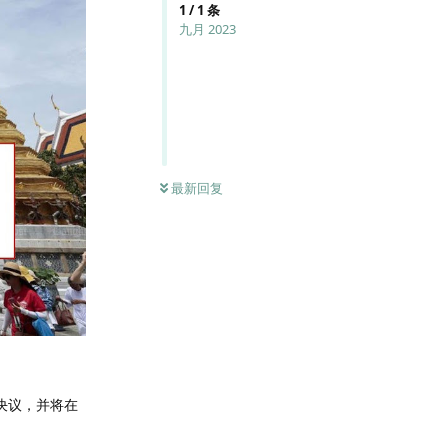
1
/
1
条
九月 2023
最新回复
决议，并将在