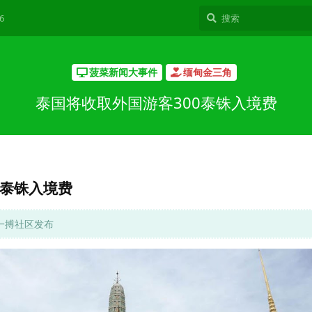
6
菠菜新闻大事件
缅甸金三角
泰国将收取外国游客300泰铢入境费
0泰铢入境费
网一搏社区发布