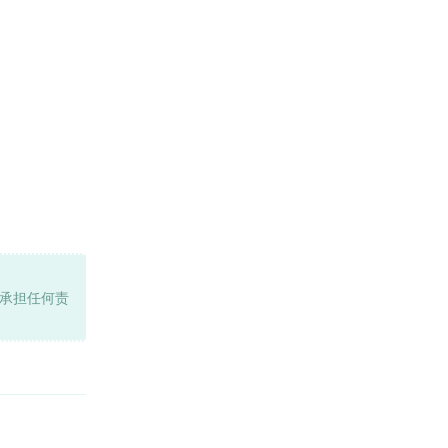
承担任何责
回复