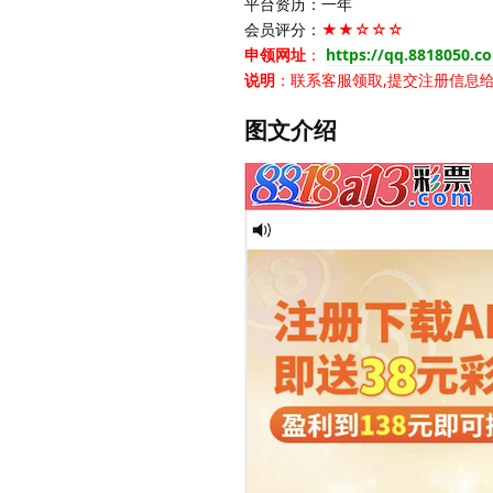
平台资历：一年
会员评分：
★★☆☆☆
申领网址
：
https://qq.8818050.
说明
：联系客服领取,提交注册信息
图文介绍