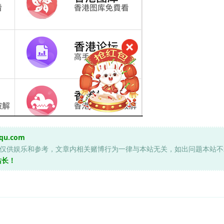
equ.com
仅供娱乐和参考，文章内相关赌博行为一律与本站无关，如出问题本站不
站长！