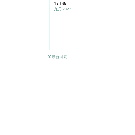
1
/
1
条
九月 2023
最新回复