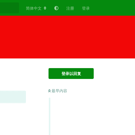
简体中文
注册
登录
登录以回复
最早内容