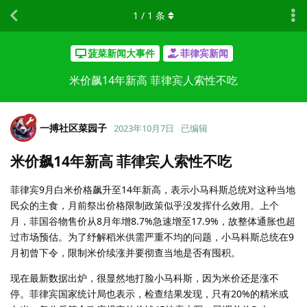
1
/
1
条
菠菜新闻大事件
菲律宾新闻
米价飙14年新高 菲律宾人索性不吃
一搏社区菜园子
2023年10月7日
已编辑
米价飙14年新高 菲律宾人索性不吃
菲律宾9月白米价格飙升至14年新高，表示小马科斯总统对这种当地
民众的主食，月前祭出价格限制政策似乎没发挥什么效用。上个
月，菲国谷物售价从8月年增8.7%急速增至17.9%，故整体通胀也超
过市场预估。为了纾解稻米供需严重不均的问题，小马科斯总统在9
月初曾下令，限制米价续涨并要彻查当地是否有囤积。
现在最新数据出炉，很显然地打脸小马科斯，因为米价还是涨不
停。菲律宾国家统计局也表示，检查结果发现，只有20%的精米或