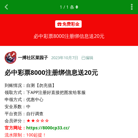
1
/
1
条
免费彩金
必中彩票8000注册绑信息送20元
一搏社区菜园子
2023年10月7日
已编辑
必中彩票8000注册绑信息送20元
到账情况：自测【勿充值】
领取方式：下APP注册好直接把图发给客服
申领方式：优惠中心
安全系数：中
平台资历：自行调查
会员评分：
★★☆☆☆
官方网址：
https://8000cp33.cc/
流水限制：100起提！