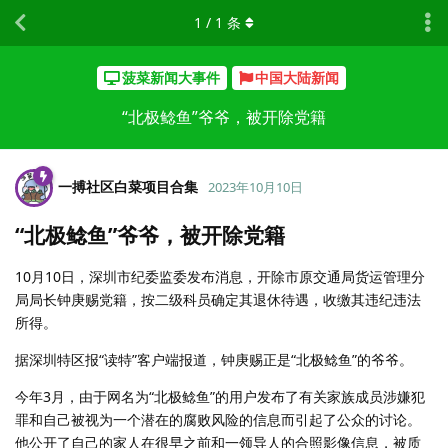
1
/
1
条
菠菜新闻大事件
中国大陆新闻
“北极鲶鱼”爷爷，被开除党籍
一搏社区白菜项目合集
2023年10月10日
“北极鲶鱼”爷爷，被开除党籍
10月10日，深圳市纪委监委发布消息，开除市原交通局货运管理分
局局长钟庚赐党籍，按二级科员确定其退休待遇，收缴其违纪违法
所得。
据深圳特区报“读特”客户端报道，钟庚赐正是“北极鲶鱼”的爷爷。
今年3月，由于网名为“北极鲶鱼”的用户发布了有关家族成员涉嫌犯
罪和自己被视为一个潜在的腐败风险的信息而引起了公众的讨论。
他公开了自己的家人在很早之前和一领导人的合照影像信息，被质