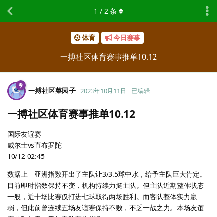
1
/
2
条
体育
今日赛事
一搏社区体育赛事推单10.12
一搏社区菜园子
2023年10月11日
已编辑
一搏社区体育赛事推单10.12
国际友谊赛
威尔士vs直布罗陀
10/12 02:45
数据上，亚洲指数开出了主队让3/3.5球中水，给予主队巨大肯定。
目前即时指数保持不变，机构持续力挺主队。但主队近期整体状态
一般，近十场比赛仅打进七球取得两场胜利。而客队整体实力羸
弱，但此前曾连续五场友谊赛保持不败，不乏一战之力。本场友谊