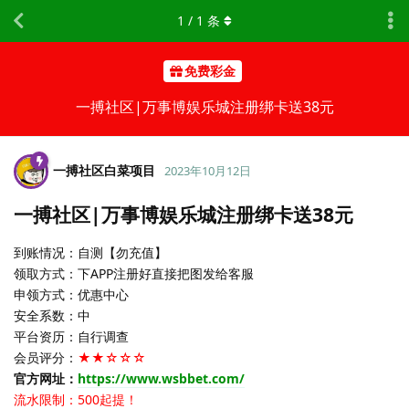
1
/
1
条
免费彩金
一搏社区|万事博娱乐城注册绑卡送38元
一搏社区白菜项目
2023年10月12日
一搏社区|万事博娱乐城注册绑卡送38元
到账情况：自测【勿充值】
领取方式：下APP注册好直接把图发给客服
申领方式：优惠中心
安全系数：中
平台资历：自行调查
会员评分：
★★☆☆☆
官方网址：
https://www.wsbbet.com/
流水限制：500起提！