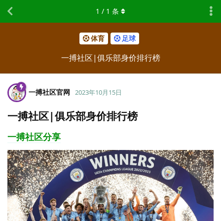
1
/
1
条
体育
足球
一搏社区|俱乐部身价排行榜
一搏社区官网
2023年10月15日
一搏社区|俱乐部身价排行榜
一搏社区分享