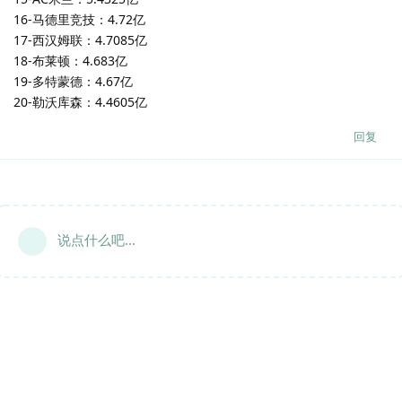
16-马德里竞技：4.72亿
17-西汉姆联：4.7085亿
18-布莱顿：4.683亿
19-多特蒙德：4.67亿
20-勒沃库森：4.4605亿
回复
说点什么吧...