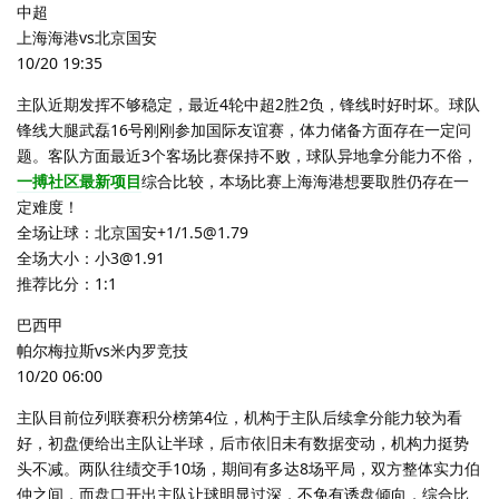
中超
上海海港vs北京国安
10/20 19:35
主队近期发挥不够稳定，最近4轮中超2胜2负，锋线时好时坏。球队
锋线大腿武磊16号刚刚参加国际友谊赛，体力储备方面存在一定问
题。客队方面最近3个客场比赛保持不败，球队异地拿分能力不俗，
一搏社区最新项目
综合比较，本场比赛上海海港想要取胜仍存在一
定难度！
全场让球：北京国安+1/1.5@1.79
全场大小：小3@1.91
推荐比分：1:1
巴西甲
帕尔梅拉斯vs米内罗竞技
10/20 06:00
主队目前位列联赛积分榜第4位，机构于主队后续拿分能力较为看
好，初盘便给出主队让半球，后市依旧未有数据变动，机构力挺势
头不减。两队往绩交手10场，期间有多达8场平局，双方整体实力伯
仲之间，而盘口开出主队让球明显过深，不免有诱盘倾向，综合比