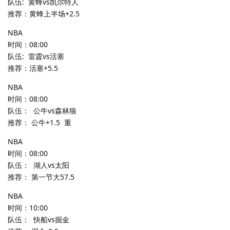
队伍: 黄蜂vs凯尔特人
推荐：黄蜂上半场+2.5
NBA
时间：08:00
队伍: 雷霆vs活塞
推荐：活塞+5.5
NBA
时间：08:00
队伍： 公牛vs森林狼
推荐： 公牛+1.5 重
NBA
时间：08:00
队伍： 湖人vs太阳
推荐： 第一节大57.5
NBA
时间：10:00
队伍： 快船vs掘金