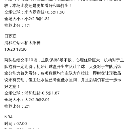
较，本场比赛还是更加看好和局打出！
全场让球：米内罗竞技+0.5@1.90
全场大小：小2/2.5@1.81
推荐比分：1:1
日职联
浦和红钻vs柏太阳神
10/20 18:30
两队往绩交手10场，主队保持8场不败，心理优势巨大，机构对于主
队抱有一定期待，初始让球盘开出主队让半球，大众对于主队后续
拿分能力较为看好，各项数据均向主队方向拉扯，即时盘让球数虽
说未有变动，但主让水位已降至低水区间，并且后续仍有进一步示
好之意！
全场让球：浦和红钻-0.5@1.87
全场大小：大2/2.5@2.01
推荐比分：2:1
NBA
时间：07:00