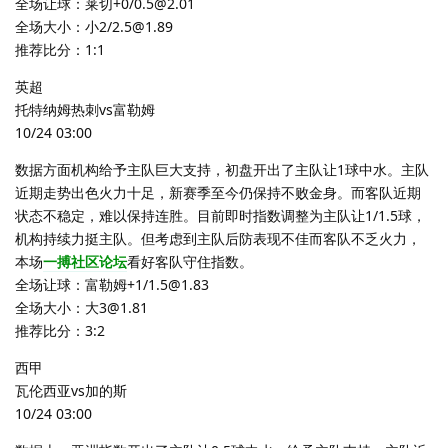
全场让球：莱切+0/0.5@2.01
全场大小：小2/2.5@1.89
推荐比分：1:1
英超
托特纳姆热刺vs富勒姆
10/24 03:00
数据方面机构给予主队巨大支持，初盘开出了主队让1球中水。主队
近期走势出色火力十足，新赛季至今仍保持不败金身。而客队近期
状态不稳定，难以保持连胜。目前即时指数调整为主队让1/1.5球，
机构持续力挺主队。但考虑到主队后防表现不佳而客队不乏火力，
本场
一搏社区论坛
看好客队守住指数。
全场让球：富勒姆+1/1.5@1.83
全场大小：大3@1.81
推荐比分：3:2
西甲
瓦伦西亚vs加的斯
10/24 03:00