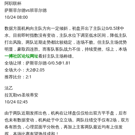
阿职联杯
萨斯菲尔德vs班菲尔德
10/24 08:00
数据方面机构向主队方向一定倾斜，初盘开出了主队让0/0.5球中
水。目前即时指数没有变动，主队水位下调至低水区间，降低主队
打出风险。两队近期走势都比较稳定，连场不败。但主队主场优势
明显，豪取四连胜。而客队客队战力不佳，持续受挫。综上，本场
一搏社区论坛网址
看好主队主场称雄。
全场让球：萨斯菲尔德-0/0.5@1.81
全场大小：大2@2.05
推荐比分：2:1
法乙
拉瓦勒vs圣埃蒂安
10/24 02:45
由于两队近期发挥出色，机构在让球盘仅仅给出双方平手盘，后市
也未有数据变动，机构处于中立立场。两队往绩交手仅有2场，双方
各有胜负，心理层面平分秋色，再加上主客两队最近均有上佳发
挥，本场比赛有望激战成和！