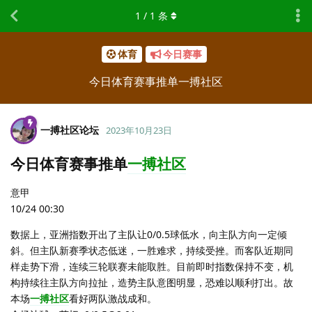
1
/
1
条
体育
今日赛事
今日体育赛事推单一搏社区
一搏社区论坛
2023年10月23日
今日体育赛事推单
一搏社区
意甲
10/24 00:30
数据上，亚洲指数开出了主队让0/0.5球低水，向主队方向一定倾
斜。但主队新赛季状态低迷，一胜难求，持续受挫。而客队近期同
样走势下滑，连续三轮联赛未能取胜。目前即时指数保持不变，机
构持续往主队方向拉扯，造势主队意图明显，恐难以顺利打出。故
本场
一搏社区
看好两队激战成和。