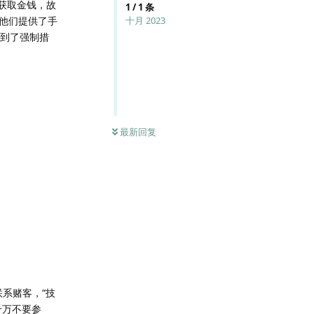
获取金钱，故
1
/
1
条
他们提供了手
十月 2023
受到了强制措
最新回复
系赌客，“技
千万不要参