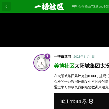
合作联系TG:@seo868
一搏白菜网
2023年11月1日
美博社区
太阳城集团太
在太阳城集团累计充值6300，提现
么样的平台数据还能发生不同步的情
通过学习和吸取我的经验教训来避免