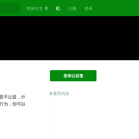
简体中文
注册
登录
登录以回复
最早内容
还是不让提，什
行为，但可以