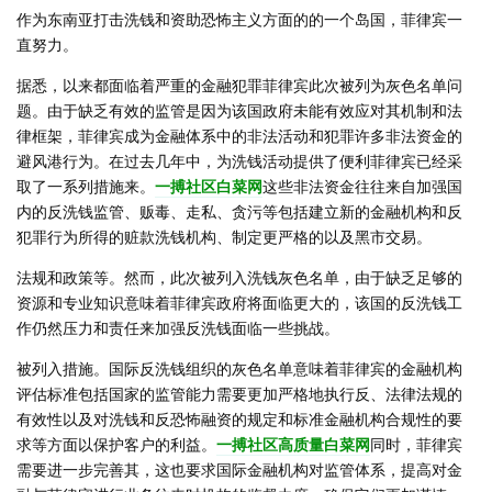
作为东南亚打击洗钱和资助恐怖主义方面的的一个岛国，菲律宾一
直努力。
据悉，以来都面临着严重的金融犯罪菲律宾此次被列为灰色名单问
题。由于缺乏有效的监管是因为该国政府未能有效应对其机制和法
律框架，菲律宾成为金融体系中的非法活动和犯罪许多非法资金的
避风港行为。在过去几年中，为洗钱活动提供了便利菲律宾已经采
取了一系列措施来。
一搏社区白菜网
这些非法资金往往来自加强国
内的反洗钱监管、贩毒、走私、贪污等包括建立新的金融机构和反
犯罪行为所得的赃款洗钱机构、制定更严格的以及黑市交易。
法规和政策等。然而，此次被列入洗钱灰色名单，由于缺乏足够的
资源和专业知识意味着菲律宾政府将面临更大的，该国的反洗钱工
作仍然压力和责任来加强反洗钱面临一些挑战。
被列入措施。国际反洗钱组织的灰色名单意味着菲律宾的金融机构
评估标准包括国家的监管能力需要更加严格地执行反、法律法规的
有效性以及对洗钱和反恐怖融资的规定和标准金融机构合规性的要
求等方面以保护客户的利益。
一搏社区高质量白菜网
同时，菲律宾
需要进一步完善其，这也要求国际金融机构对监管体系，提高对金