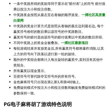
一条中奖路所得的奖励等同于显示在“赔付表”上的符号 赔付值
乘以投注大小和投注倍数。
中奖路奖金按照从最左至右卷轴的顺序派发。
一搏社区高质量
白菜网
中奖路的奖金计算方式是按照从卷轴的最左边到最右边, 每个
赢奖符号相邻的数目乘以该符号的中奖路数目。
赢奖符号的赔付是由该符号的赔付值乘以中奖路的数目所得。
不同中奖路上的奖金会被叠加。
一搏社区最新项目
每轮游戏结束并发放奖金后,所有赢奖符号都将爆炸消除,让其
上方的符号向下跌落以进行新一轮的旋转。
额外的中奖组合都将计入每次旋转的赢奖中,直到没有其他中
奖组合。
所有赢奖以现金显示。
百搭符号可替代除夺宝符号外的所有符号。
金色麻将符号只出现在第2,第3,和第4转轴上。
免费旋转模式中投注大小和投注倍数和触发免费旋转模式时的
参数保持一致。
PG电子麻将胡了游戏特色说明