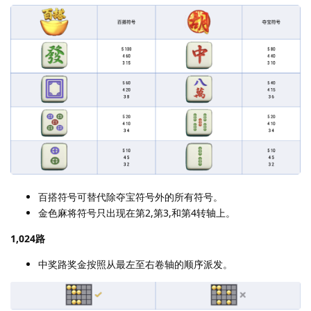
百搭符号可替代除夺宝符号外的所有符号。
金色麻将符号只出现在第2,第3,和第4转轴上。
1,024路
中奖路奖金按照从最左至右卷轴的顺序派发。