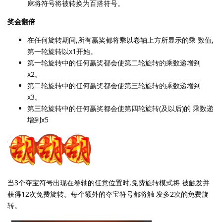
麻将符号将被转换为百搭符号。
奖金翻倍
在任何旋转期间,所有赢奖都将乘以卷轴上方所显示的乘 数值,
第一轮旋转以x1开始。
第一轮旋转中的任何赢奖都会使第二轮旋转的乘数递增到
x2。
第二轮旋转中的任何赢奖都会使第三轮旋转的乘数递增到
x3。
第三轮旋转中的任何赢奖都会使第四轮旋转(及以后)的 乘数递
增到x5
当3个夺宝符号出现在卷轴的任意位置时,免费旋转模式将 被触发并
获得12次免费旋转。每个额外的夺宝符号都将触 发多2次的免费旋
转。