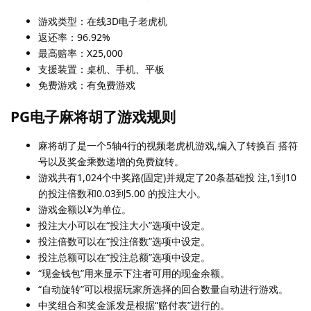
游戏类型：在线3D电子老虎机
返还率：96.92%
最高赔率：X25,000
支援装置：桌机、手机、平板
免费游戏：有免费游戏
PG电子麻将胡了游戏规则
麻将胡了是一个5轴4行的视频老虎机游戏,编入了转换百 搭符
号以及奖金乘数递增的免费旋转。
游戏共有1,024个中奖路(固定)并规定了20条基础投 注,1到10
的投注倍数和0.03到5.00 的投注大小。
游戏金额以¥为单位。
投注大小可以在“投注大小”选项中设定。
投注倍数可以在“投注倍数”选项中设定。
投注总额可以在“投注总额”选项中设定。
“现金钱包”用来显示下注者可用的现金余额。
“自动旋转”可以根据玩家所选择的回合数量自动进行游戏。
中奖组合和奖金派发是根据“赔付表”进行的。