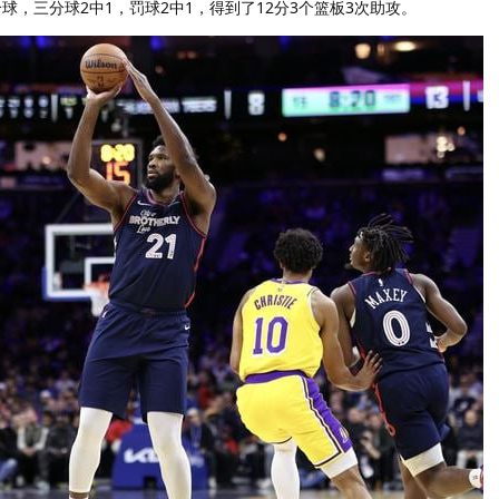
球，三分球2中1，罚球2中1，得到了12分3个篮板3次助攻。