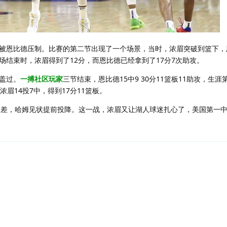
被恩比德压制。比赛的第二节出现了一个场景，当时，浓眉突破到篮下，
场结束时，浓眉得到了12分，而恩比德已经拿到了17分7次助攻。
盖过。
一搏社区玩家
三节结束，恩比德15中9 30分11篮板11助攻，生涯
眉14投7中，得到17分11篮板。
开了分差，哈姆见状提前投降。这一战，浓眉又让湖人球迷扎心了，美国第一