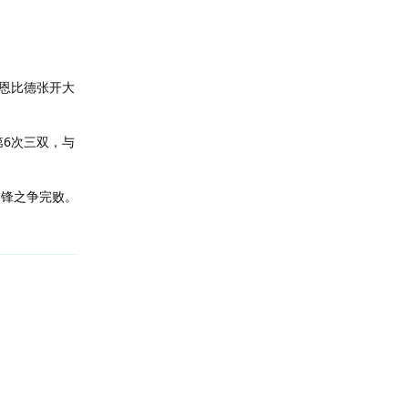
恩比德张开大
第6次三双，与
中锋之争完败。
回复