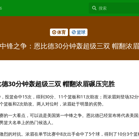
6
体育
篮球
中锋之争：恩比德30分钟轰超级三双 帽翻浓
德30分钟轰超级三双 帽翻浓眉碾压完胜
钟，投篮命中15次，得到30分、11个篮板和11次助攻；而浓眉则登场32
11个篮板和2次助攻。两人对位时，浓眉处于明显的劣势。
赛的一大看点，可以说是美国第一中锋之争。恩比德已经宣布将代表美国
男篮大名单上的热门候选人。
激烈的对抗。浓眉在单节比赛中8次出手命中了5个球，得到了10分3个篮