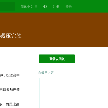
简体中文
注册
登录
眉碾压完胜
登录以回复
最早内容
分钟，投篮命中
男篮参加巴黎
板，而恩比德