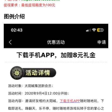
提现要求：最低提现额度为100元
图例介绍