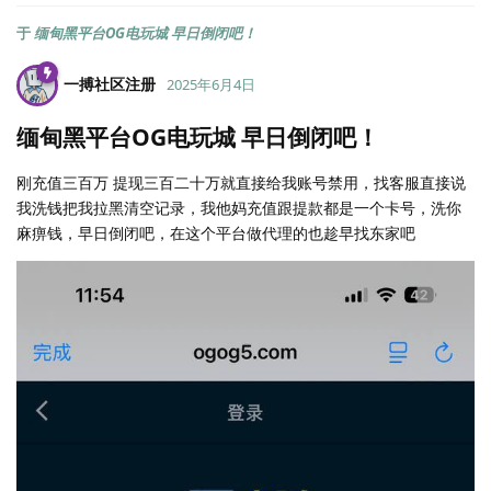
于
缅甸黑平台OG电玩城 早日倒闭吧！
一搏社区注册
2025年6月4日
缅甸黑平台OG电玩城 早日倒闭吧！
刚充值三百万 提现三百二十万就直接给我账号禁用，找客服直接说
我洗钱把我拉黑清空记录，我他妈充值跟提款都是一个卡号，洗你
麻痹钱，早日倒闭吧，在这个平台做代理的也趁早找东家吧