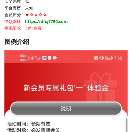
安全系数：低
平台资历：未知
会员评分：
★☆☆☆☆
申领网址：
https://dh.j7790.com
提现要求：自行查看
图例介绍