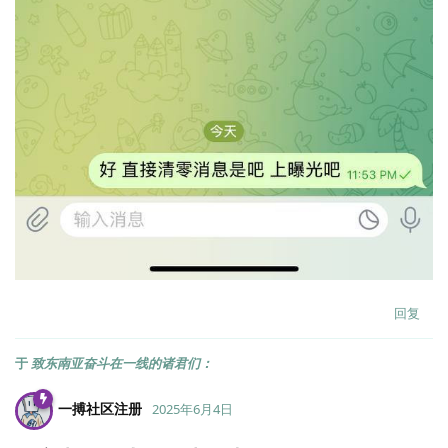
回复
于
致东南亚奋斗在一线的诸君们：
一搏社区注册
2025年6月4日