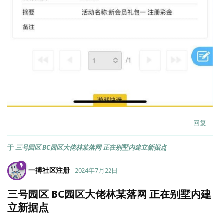
回复
于
三号园区 BC园区大佬林某落网 正在别墅内建立新据点
一搏社区注册
2024年7月22日
三号园区 BC园区大佬林某落网 正在别墅内建
立新据点