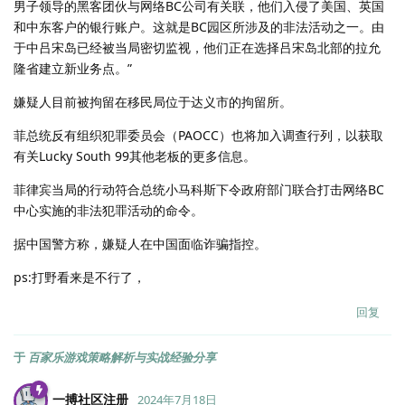
男子领导的黑客团伙与网络BC公司有关联，他们入侵了美国、英国
和中东客户的银行账户。这就是BC园区所涉及的非法活动之一。由
于中吕宋岛已经被当局密切监视，他们正在选择吕宋岛北部的拉允
隆省建立新业务点。”
嫌疑人目前被拘留在移民局位于达义市的拘留所。
菲总统反有组织犯罪委员会（PAOCC）也将加入调查行列，以获取
有关Lucky South 99其他老板的更多信息。
菲律宾当局的行动符合总统小马科斯下令政府部门联合打击网络BC
中心实施的非法犯罪活动的命令。
据中国警方称，嫌疑人在中国面临诈骗指控。
ps:打野看来是不行了，
回复
于
百家乐游戏策略解析与实战经验分享
一搏社区注册
2024年7月18日