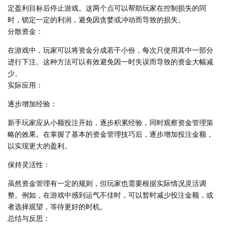
定盈利目标后停止游戏。这两个点可以帮助玩家在控制损失的同
时，锁定一定的利润，避免因贪婪或冲动而导致的损失。
分散资金：
在游戏中，玩家可以将资金分成若干小份，每次只使用其中一部分
进行下注。这种方法可以有效避免因一时失误而导致的资金大幅减
少。
实际应用：
逐步增加经验：
新手玩家应从小额投注开始，逐步积累经验，同时观察资金管理策
略的效果。在掌握了基本的资金管理技巧后，逐步增加投注金额，
以实现更大的盈利。
保持灵活性：
虽然资金管理有一定的规则，但玩家也需要根据实际情况灵活调
整。例如，在游戏中感到运气不佳时，可以暂时减少投注金额，或
者选择观望，等待更好的时机。
总结与反思：