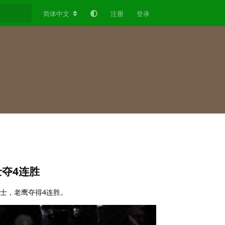
简体中文
注册
登录
士夺4连胜
勇士，老鹰夺得4连胜。