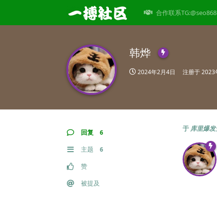
合作联系TG:@seo868
韩烨
2024年2月4日
注册于
202
于
库里爆发
回复
6
主题
6
赞
被提及