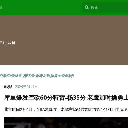
6
3年8月25日
空砍60分特雷-杨35分 老鹰加时擒勇士夺4连胜
韩烨
2024年2月4日
库里爆发空砍60分特雷-杨35分 老鹰加时擒勇
北京时间2月4日，NBA常规赛，老鹰主场经过加时赛以141-134力克