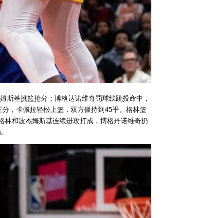
姆斯基挑篮抢分；博格达诺维奇罚球线跳投命中，
三分，卡佩拉轻松上篮，双方僵持到45平。格林篮
，格林和波杰姆斯基连续进攻打成，博格丹诺维奇扔
场。