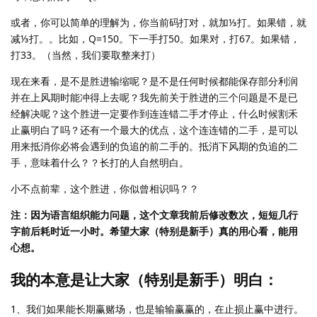
或者，你可以简单的理解为，你当前码打对，就加⅓打。如果错，就
减⅓打。。比如，Q=150。下一手打50。如果对，打67。如果错，
打33。（当然，我们要取整来打）
现在来看，是不是胜进输缩呢？是不是任何时候都能保存部分利润
并在上风期时能冲得上去呢？我先前关于胜进的三个问题是不是已
经解决呢？这个胜进一定要作到连连错二手才停止，什么时候割禾
止赢明白了吗？还有一个最大的优点，这个连连错的二手，是可以
用来抵消你必将会遇到的负追的前二手的。抵消下风期的负追的二
手，意味着什么？？长打的人自然明白。
小不点前辈，这个胜进，你似曾相识吗？？
注：因为语言组织能力问题，这个文章我前后修改数次，短短几行
字前后耗时近一小时。希望大家（特别是新手）真的用心看，能用
心想。
我的本意是让大家（特别是新手）明白：
1、我们如果能长期赢赌场，也是输输赢赢的，在止损止赢中进行。