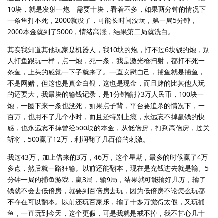
10块，就是发射一炮，需要十块，看着不多，如果两分钟的情况下
一条鱼打不死，2000就没了，可能长时间没玩，第一局5分钟，
2000本金就到了5000，情绪高涨，结果第二局就洗白。
其实我知道其他玩家是机器人，我10块的炮，打不过6块钱的炮，别
人打鱼跟玩一样，点一炮，死一条，我是激光枪扫射，都打不死一
条鱼，上头的感觉一下子就来了。一直安慰自己，捕鱼就是捕鱼，
不是网赌，但这也是真金白银，这也是现金，而且赌的比其他人玩
的还要大，我最块的输钱记录，是1分钟输掉3万人民币，100块一
炮，一圈下来一条也没死，如果点子背，平台要追杀的情况下，一
百万，也用不了几个小时，而且还特别上瘾，永远忘不掉赢钱的快
感，也永远忘不掉曾经500块的本金，从低倍房，打到高倍房，过关
斩将，500赢了12万，利润翻了几百倍的刺激。
我这43万，加上借来的3万，46万，这个星期，最多的时候赢了4万
多点，然后就一路狂输。以前还能翻本，现在是充钱进去就是输。5
分钟一局的捕鱼游戏，赢3局，输9局，结果就可能输好几万，输了
钱就不会去低倍房，就要到百倍房去玩，因为低倍房不论怎么玩都
不存在可以翻本。以前还玩百家乐，输了十多万觉得太假，又玩捕
鱼，一直玩到今天，这个更假，可是我就是戒不掉，我不甘心几十