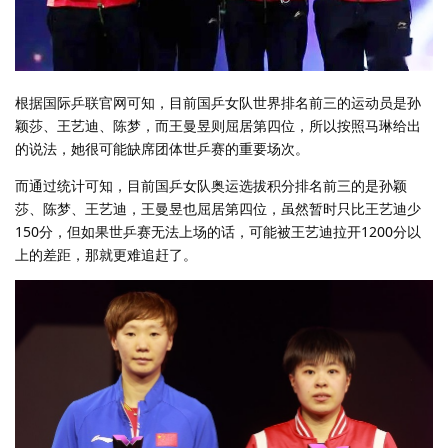
根据国际乒联官网可知，目前国乒女队世界排名前三的运动员是孙
颖莎、王艺迪、陈梦，而王曼昱则屈居第四位，所以按照马琳给出
的说法，她很可能缺席团体世乒赛的重要场次。
而通过统计可知，目前国乒女队奥运选拔积分排名前三的是孙颖
莎、陈梦、王艺迪，王曼昱也屈居第四位，虽然暂时只比王艺迪少
150分，但如果世乒赛无法上场的话，可能被王艺迪拉开1200分以
上的差距，那就更难追赶了。