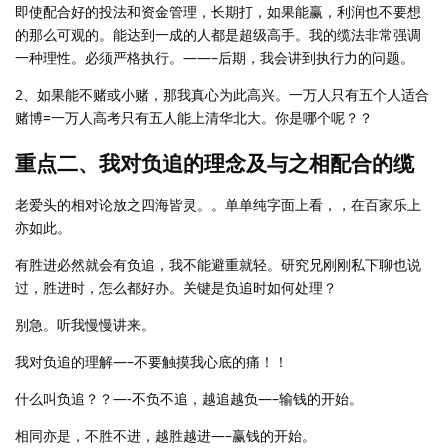
即使配合好的投法和资金管理，长期打，如果能赢，利润也不要想
的那么可观的。能达到一成的人都是超级高手。我的缆法非常强调
一种理性。必须严格执行。——–后期，我会讲到执行力的问题。
2、如果能不赌或小赌，那我真心为此高兴。一万人只有五个人适合
赌博=一万人高考只有五人能上清华北大。你是哪个呢？？
重点二、我对负追的理念及与之相配合的缆
老爱头的相对论放之四海皆灵。。单单纯字面上看，，在百家乐上
亦如此。
有胜进必然就会有负追，我不能避重就轻。研究兄刚刚私下聊也说
过，胜进时，怎么都好办。关键是负追时如何处理？
别急。听我慢慢讲来。
我对负追的理解—–不要触摸我心底的痛！！
什么叫负追？？—-不负不追，越追越负—–输钱的开始。
相同亦是，不胜不进，越胜越进—–赢钱的开始。