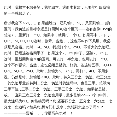
此时，我根本不敢奢望，我能回本。退而求其次，只要能打回我输
的一半就知足了。
所以我会下3/2Q。。如果能胜出，还只输1。5Q。又回到输二Q的
区间（我负追的目标永远是打回到3Q这个区间——这有点像IBS5的
想法）。重新打一个Q。如果中，就再打一个Q。如果再中，-Q-Q-
Q+1。5Q+1Q+1Q这时，割禾。当然，，这也不叫作下风期。我必
须是又会错。此时，-4。5Q。我想打个2。25Q。不算大的负追吧。
此时，已经连连错四手了，如果这个2。25Q中了。还输2。25Q。
这时，重新回到输3Q的区间。可以打一半负追。也可以打一个Q。
这个不作强求。当然，这也必须是错的。好的。连连错五手。-Q-Q-
Q-1。5Q-2。25Q。此时，总输为6。 75Q。再打3。4Q。不用多
说。仍然是错。总输近-10Q。此时，转入三分之一负追。把三分之
一的负追尽量的转到二分之一负追时的注码中。也是三手。总即为
三手平注Q三手二分之一负追。三手三分之一负追。如果都是错。
或。一直到三次三分之一负追也用尽，最多是输22—23个Q中间。
最大注码为6Q。你能接受吗？您 还要四分之一五分之一六分之一七
分之一负追吗？如果您 想专门打反水，您想到怎么办了吗？？
——————曹贼，，，你最高兴才对！！