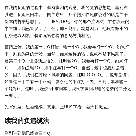
在我的负追的过程中，鲜有赢利的观念。我的缆的思想是，赢利靠
胜进。负追只回本。（闯关东里，那个把头临死前说过的话是关于
保本的哲学思想）。 —–REALTB兄，你的那个注码法，在你发表的
半年前，我已经发明了。但，却不能用。就是因为，他只有微小的
积极进取因素。特浓兄给你提的意见与我相同。
言归正传。我的第一手Q打错。输一个Q，我会再打一个Q。如果打
平。则视为新的开始。当然，如果这样的话，也就不是下风期了。
这第二个Q，也必须是错的。此时输2Q。我会再打一个Q。如果打
对，，则仍是输1Q，则平注再打一个Q。当然，这手也必须是错
的。因为，我们在讨论下风期的问题。此时-Q-Q- Q。。也即是讲，
如果这三手中有一手正确，就永远的平注打下去。直到，累积输三
个Q为止。这时，我已经不求回本，我只求赢回我输的总数的二分之
一即可。
先写到这。过会继续。真累。上UUSEE看一会大长腿去。
续我的负追缆法
刚刚讲到我已经输三个Q。