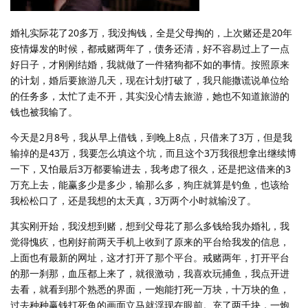
婚礼实际花了20多万，我没掏钱，全是父母掏的，上次赌还是20年
疫情爆发的时候，都戒赌两年了，债务还清，好不容易过上了一点
好日子，才刚刚结婚，我就做了一件猪狗都不如的事情。按照原来
的计划，婚后要旅游几天，现在计划打破了，我只能撒谎说单位给
的任务多，太忙了走不开，其实没心情去旅游，她也不知道旅游的
钱也被我输了。
今天是2月8号，我从早上借钱，到晚上8点，只借来了3万，但是我
输掉的是43万，我要怎么填这个坑，而且这个3万我很想拿出继续博
一下，又怕最后3万都要输进去，我考虑了很久，还是把这借来的3
万充上去，能赢多少是多少，输那么多，狗庄就算是钓鱼，也该给
我松松口了，还是我想的太天真，3万两个小时就输没了。
其实刚开始，我没想到赌，想到父母花了那么多钱给我办婚礼，我
觉得愧疚，也刚好前两天手机上收到了原来的平台给我发的信息，
上面也有最新的网址，这才打开了那个平台。戒赌两年，打开平台
的那一刹那，血压都上来了，就很激动，我喜欢玩捕鱼，我点开进
去看，就看到那个熟悉的界面，一炮能打死一万块，十万块的鱼，
过去种种赢钱打死鱼的画面立马就浮现在眼前。充了两千块，一炮