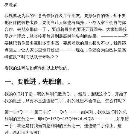
友是敌。
我视赌场为我的生意合作伙伴及半个朋友。要挣伙伴的钱，却不要
把伙伴的钱挣太多，要明白让人家也有钱挣，不然人家不会再与你
合作。去朋友那借一千， 要想着最少也要还五百回去。大家如果接
受这个理念，就会接受胜进到最高时的失利的结果。—————–不
要惦记着你最多赢到多高多高，要想着我的朋友损失不少，我得还
点回去，让人家心里也好过些————现在，你还会为自己从最高
峰值跌下时而耿耿于怀吗？？
看我的注码法如何作到以上所说的。
一、要胜进，先胜缩。。
我的Q打对了后，我的利润总数为Q。。然后，围绕这个Q，开始了
我的胜进，只要不是连连错二手，我的胜进不会停止。怎么打呢？
第一手+Q ——–第二手打——Q/3———-如果对，我永远打我的总
利润的三分之一，即+Q+1/3Q+4/3Q
⅓+16 /9Q
⅓————-，如果错
一手，我还是打我当前总利润的三分之一。连连错二手停止。这
时，总利润为4/9Q。