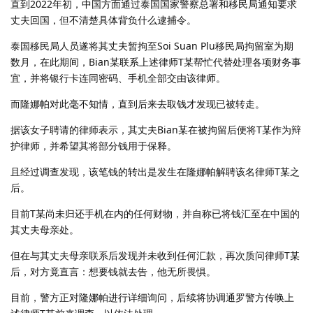
直到2022年初，中国方面通过泰国国家警察总署和移民局通知要求
丈夫回国，但不清楚具体背负什么逮捕令。
泰国移民局人员遂将其丈夫暂拘至Soi Suan Plu移民局拘留室为期
数月，在此期间，Bian某联系上述律师T某帮忙代替处理各项财务事
宜，并将银行卡连同密码、手机全部交由该律师。
而隆娜帕对此毫不知情，直到后来去取钱才发现已被转走。
据该女子聘请的律师表示，其丈夫Bian某在被拘留后便将T某作为辩
护律师，并希望其将部分钱用于保释。
且经过调查发现，该笔钱的转出是发生在隆娜帕解聘该名律师T某之
后。
目前T某尚未归还手机在内的任何财物，并自称已将钱汇至在中国的
其丈夫母亲处。
但在与其丈夫母亲联系后发现并未收到任何汇款，再次质问律师T某
后，对方竟直言：想要钱就去告，他无所畏惧。
目前，警方正对隆娜帕进行详细询问，后续将协调通罗警方传唤上