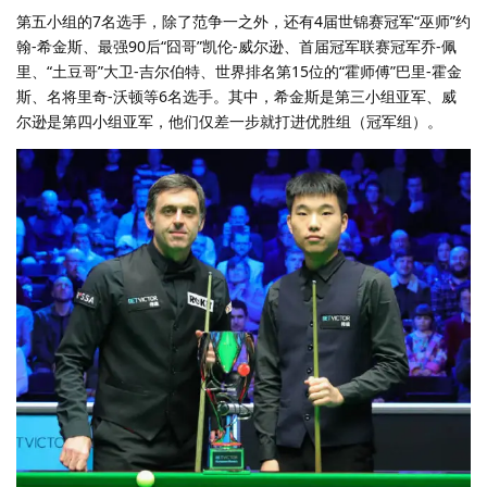
第五小组的7名选手，除了范争一之外，还有4届世锦赛冠军“巫师”约
翰-希金斯、最强90后“囧哥”凯伦-威尔逊、首届冠军联赛冠军乔-佩
里、“土豆哥”大卫-吉尔伯特、世界排名第15位的“霍师傅”巴里-霍金
斯、名将里奇-沃顿等6名选手。其中，希金斯是第三小组亚军、威
尔逊是第四小组亚军，他们仅差一步就打进优胜组（冠军组）。