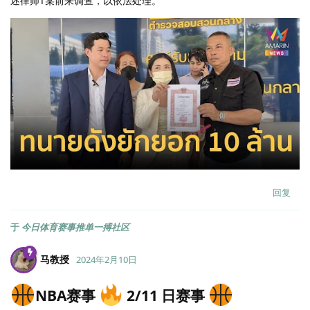
述律师T某前来调查，以依法处理。
回复
于
今日体育赛事推单一搏社区
马教授
2024年2月10日
NBA赛事
2/11 日赛事