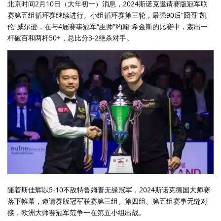
北京时间2月10日（大年初一）消息，2024斯诺克邀请赛版冠军联
赛第五组循环赛继续进行。小组循环赛第三轮，最强90后“囧哥”凯
伦-威尔逊，在与4届赛事冠军“巫师”约翰-希金斯的比赛中，轰出一
杆破百和两杆50+，总比分3-2绝杀对手。
随着斯佳辉以5-10不敌特鲁姆普无缘冠军，2024斯诺克德国大师赛
落下帷幕，邀请赛版冠军联赛第三组、第四组、第五组赛事无缝对
接，欧洲大师赛冠军范争一在第五小组出战。