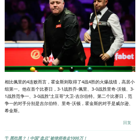
相比佩里的4连败而言，霍金斯则取得了4战4胜的火爆战绩，高居小
组第一。他在首个比赛日，3-1战胜乔-佩里、3-0战胜里奇-沃顿、3-
1战胜范争一、3-0战胜“土豆哥”大卫-吉尔伯特。第二个比赛日，范
争一的对手分别是吉尔伯特、里奇-沃顿，霍金斯的对手是威尔逊、
希金斯。
回复
于
黑吃黑？！中国“盘总”被律师卷走1000万！