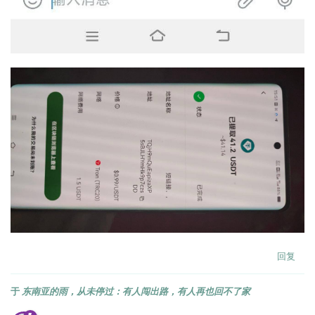
回复
于
东南亚的雨，从未停过：有人闯出路，有人再也回不了家