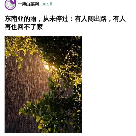
一搏白菜网
30 5月
东南亚的雨，从未停过：有人闯出路，有人
再也回不了家