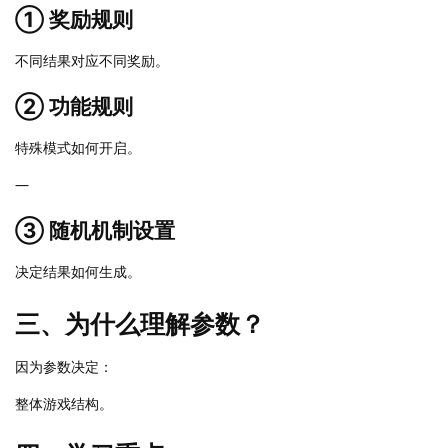
① 奖励规则
不同结果对应不同奖励。
② 功能规则
特殊模式如何开启。
—
③ 随机机制设置
决定结果如何生成。
三、为什么理解参数？
因为参数决定：
整体游戏结构。