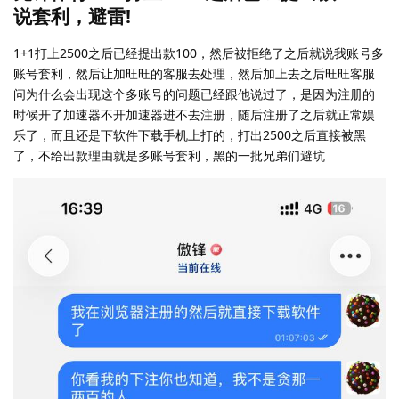
说套利，避雷!
1+1打上2500之后已经提出款100，然后被拒绝了之后就说我账号多
账号套利，然后让加旺旺的客服去处理，然后加上去之后旺旺客服
问为什么会出现这个多账号的问题已经跟他说过了，是因为注册的
时候开了加速器不开加速器进不去注册，随后注册了之后就正常娱
乐了，而且还是下软件下载手机上打的，打出2500之后直接被黑
了，不给出款理由就是多账号套利，黑的一批兄弟们避坑