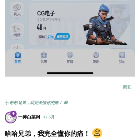
回复
于
哈哈兄弟，我完全懂你的痛！ 😩
一搏白菜网
17 6月
哈哈兄弟，我完全懂你的痛！