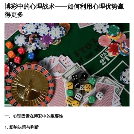
博彩中的心理战术——如何利用心理优势赢
得更多
一、心理因素在博彩中的重要性
1. 影响决策与判断