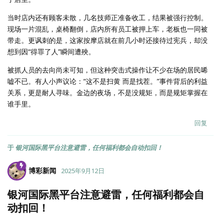
当时店内还有顾客未散，几名技师正准备收工，结果被强行控制。
现场一片混乱，桌椅翻倒，店内所有员工被押上车，老板也一同被
带走。更讽刺的是，这家按摩店就在前几小时还接待过宪兵，却没
想到因“得罪了人”瞬间遭殃。
被抓人员的去向尚未可知，但这种突击式操作让不少在场的居民唏
嘘不已。有人小声议论：“这不是扫黄 而是找茬。”事件背后的利益
关系，更是耐人寻味。金边的夜场，不是没规矩，而是规矩掌握在
谁手里。
回复
于
银河国际黑平台注意避雷，任何福利都会自动扣回！
博彩新闻
2025年9月12日
银河国际黑平台注意避雷，任何福利都会自
动扣回！