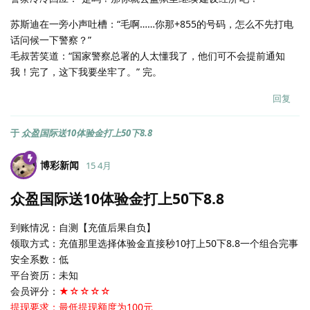
苏斯迪在一旁小声吐槽：“毛啊……你那+855的号码，怎么不先打电
话问候一下警察？”
毛叔苦笑道：“国家警察总署的人太懂我了，他们可不会提前通知
我！完了，这下我要坐牢了。” 完。
回复
于
众盈国际送10体验金打上50下8.8
博彩新闻
15 4月
众盈国际送10体验金打上50下8.8
到账情况：自测【充值后果自负】
领取方式：充值那里选择体验金直接秒10打上50下8.8一个组合完事
安全系数：低
平台资历：未知
会员评分：
★☆☆☆☆
提现要求：最低提现额度为100元