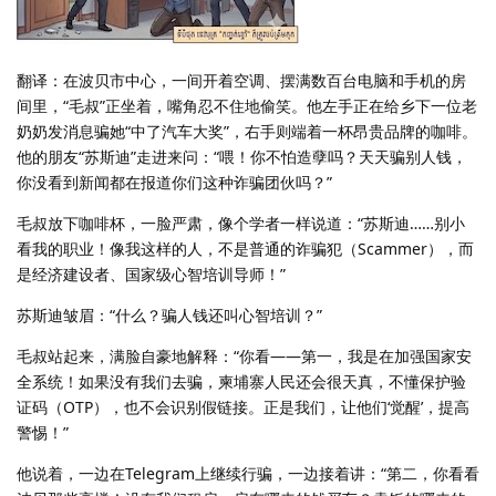
翻译：在波贝市中心，一间开着空调、摆满数百台电脑和手机的房
间里，“毛叔”正坐着，嘴角忍不住地偷笑。他左手正在给乡下一位老
奶奶发消息骗她“中了汽车大奖”，右手则端着一杯昂贵品牌的咖啡。
他的朋友“苏斯迪”走进来问：“喂！你不怕造孽吗？天天骗别人钱，
你没看到新闻都在报道你们这种诈骗团伙吗？”
毛叔放下咖啡杯，一脸严肃，像个学者一样说道：“苏斯迪……别小
看我的职业！像我这样的人，不是普通的诈骗犯（Scammer），而
是经济建设者、国家级心智培训导师！”
苏斯迪皱眉：“什么？骗人钱还叫心智培训？”
毛叔站起来，满脸自豪地解释：“你看——第一，我是在加强国家安
全系统！如果没有我们去骗，柬埔寨人民还会很天真，不懂保护验
证码（OTP），也不会识别假链接。正是我们，让他们‘觉醒’，提高
警惕！”
他说着，一边在Telegram上继续行骗，一边接着讲：“第二，你看看