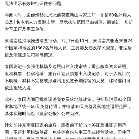
无法出示有效旅行证件等问题。
与此同时，柔佛州移民局此前突查新山两家工厂，扣留80名外籍人
员及1名本地人力资源主管，显示执法范围已由街区、商铺进一步扩
大至工厂及用工单位。
柬埔寨也持续推进清查行动。7月1日至10日，柬埔寨共驱逐来自24
个国家和地区的1362名外籍人员，主要涉及违反移民规定、非法居
留及涉嫌违法犯罪等情况。
泰国则进一步强化机场及边境口岸入境审核，重点核查资金证明、
返程机票、住宿地址、旅行计划及频繁出入境记录。对于入境目的
不明确、材料不完整或涉嫌利用免签长期停留的人员，移民部门可
依法拒绝入境。
此外，泰国内阁已批准调整免签及落地签政策，包括取消原93个国
家和地区统一60天免签待遇，并缩减30天免签及落地签适用范围，
具体实施时间以《皇家公报》公布为准。
计划前往东南亚国家的旅客，应提前了解当地签证及准证适用范
围，不得利用旅游签证、免签等身份从事工作或经营活动。即使已