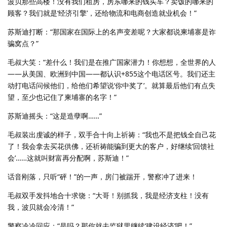
波贝那些高楼！没有我们租房，房东哪来的钱买车？卖饭的哪来的
顾客？我们就是‘经济引擎’，还给物流和电商创造就业机会！”
苏斯迪打断：“那国家在国际上的名声变差呢？大家都说柬埔寨是诈
骗窝点？”
毛叔大笑：“差什么！我们是在推广国家潜力！你想想，全世界的人
——从美国、欧洲到中国——都认识+855这个电话区号。我们还主
动打电话问候他们，给他们希望说‘你中奖了’。就算最后他们有点失
望，至少也记住了柬埔寨的名字！”
苏斯迪摇头：“这是造孽啊……”
毛叔装出虔诚的样子，双手合十向上祈祷：“我也不是把钱全自己花
了！我会拿去买花供佛，还祈祷能骗到更大的客户，好继续‘回馈社
会’……这就叫财富再分配啊，苏斯迪！”
话音刚落，只听“砰！”的一声，房门被踹开，警察冲了进来！
毛叔双手发抖地合十求饶：“大哥！别抓我，我是经济支柱！没有
我，波贝就会冷清！”
警察冷冷回应：“是吗？那你就去监狱里继续‘建设经济’吧！”