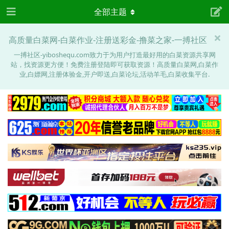
全部主题
高质量白菜网-白菜作业-注册送彩金-撸菜之家-一搏社区
一搏社区-yiboshequ.com致力于为用户打造最好用的白菜资源共享网
站，找资源更方便！免费注册登陆即可获取资源！高质量白菜网,白菜作
业,白嫖网,注册体验金,开户即送,白菜论坛,活动羊毛,白菜收集平台.