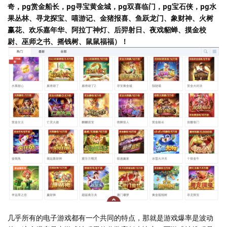
奇，pg赏金船长，pg寻宝黄金城，pg双喜临门，pg宝石侠，pg水
果丛林、寻龙探宝、嘻游记、金猪报喜、鱼跃龙门、象财神、火树
赢花、欢乐嘉年华、阿拉丁神灯、后羿射日、夜戏貂蝉、摸金校
尉、巫师之书、摇钱树、鼠鼠福福）！
几乎所有的电子游戏都有一个共同的特点，那就是游戏爆率是波动