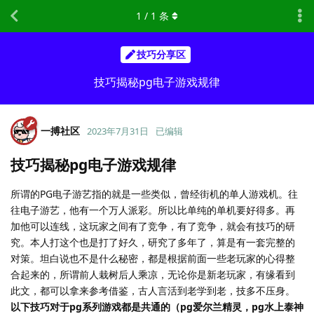
1
/
1
条
技巧分享区
技巧揭秘pg电子游戏规律
一搏社区
2023年7月31日
已编辑
技巧揭秘pg电子游戏规律
所谓的PG电子游艺指的就是一些类似，曾经街机的单人游戏机。往
往电子游艺，他有一个万人派彩。所以比单纯的单机要好得多。再
加他可以连线，这玩家之间有了竞争，有了竞争，就会有技巧的研
究。本人打这个也是打了好久，研究了多年了，算是有一套完整的
对策。坦白说也不是什么秘密，都是根据前面一些老玩家的心得整
合起来的，所谓前人栽树后人乘凉，无论你是新老玩家，有缘看到
此文，都可以拿来参考借鉴，古人言活到老学到老，技多不压身。
以下技巧对于pg系列游戏都是共通的（pg爱尔兰精灵，pg水上泰神