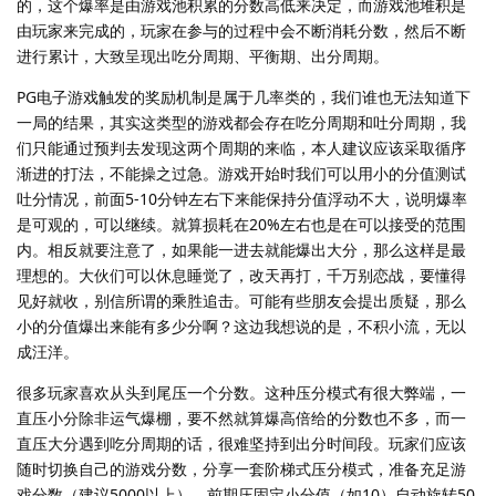
的，这个爆率是由游戏池积累的分数高低来决定，而游戏池堆积是
由玩家来完成的，玩家在参与的过程中会不断消耗分数，然后不断
进行累计，大致呈现出吃分周期、平衡期、出分周期。
PG电子游戏触发的奖励机制是属于几率类的，我们谁也无法知道下
一局的结果，其实这类型的游戏都会存在吃分周期和吐分周期，我
们只能通过预判去发现这两个周期的来临，本人建议应该采取循序
渐进的打法，不能操之过急。游戏开始时我们可以用小的分值测试
吐分情况，前面5-10分钟左右下来能保持分值浮动不大，说明爆率
是可观的，可以继续。就算损耗在20%左右也是在可以接受的范围
内。相反就要注意了，如果能一进去就能爆出大分，那么这样是最
理想的。大伙们可以休息睡觉了，改天再打，千万别恋战，要懂得
见好就收，别信所谓的乘胜追击。可能有些朋友会提出质疑，那么
小的分值爆出来能有多少分啊？这边我想说的是，不积小流，无以
成汪洋。
很多玩家喜欢从头到尾压一个分数。这种压分模式有很大弊端，一
直压小分除非运气爆棚，要不然就算爆高倍给的分数也不多，而一
直压大分遇到吃分周期的话，很难坚持到出分时间段。玩家们应该
随时切换自己的游戏分数，分享一套阶梯式压分模式，准备充足游
戏分数（建议5000以上），前期压固定小分值（如10）自动旋转50