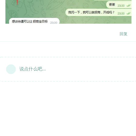
回复
说点什么吧...