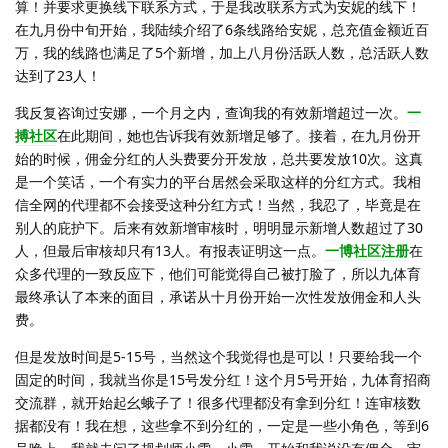
算！并要求更换线下联系方式，于是我改联系方式为安妮的线下！
在九月份中旬开始，我陆续介绍了6条线路给安妮，总充值金额近百
万，我的线路也满足了5个新增，加上八月份活跃人数，总活跃人数
达到了23人！
我反复咨询过安娜，一个月之内，查询我的有效新增超过一次。
一
搏社区
在此期间，她也告诉我有效新增足够了。接着，在九月份开
始的时候，佣金分红的人头费要分开发放，总共要发放10次。这真
是一个笑话，一个有实力的平台居然会采取这样的分红方式。我相
信全网的代理都不会接受这种分红方式！当然，我忍了，毕竟是在
别人的庇护下。后来有效新增审核时，明明显示新增人数超过了30
人，但最后审核却只有13人。有报表证明这一点。
一博社区注册
在
众多代理的一致反应下，他们可能觉得自己被打脸了，所以九体育
最终承认了本来的面目，承诺从十月份开始一次性发放佣金和人头
费。
但是发放时间是5-15号，当然这个我觉得也是可以！只要给我一个
固定的时间，我就当你是15号发分红！这个月5号开始，九体育招商
交流群，就开始起幺蛾子了！很多代理都没有拿到分红！连审核数
据都没有！我在想，这些拿不到分红的，一定是一些小角色，等到6