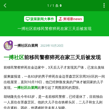
1
/
1
条
菠菜新闻大事件
柬埔寨news
一搏社区前移民警察猝死在家三天后被发现
一搏社区白菜网
2023年10月20日
一搏社区
前移民警察猝死在家三天后被发现
前移民警察猝死在金边家中，3天后儿子才发现其尸体，已发出臭味
据柬媒报道，一名63岁的男子猝死在金边菩森芷区宗周3分区的一间
出租屋里，直到10月19日，他已经肿胀发臭的尸体才被回家的儿子
发现。
一搏社区白菜网
此事引起了周围居民的震惊。
胡纳隆先生今年63岁，是一名前移民警察，已经退休了，目前独自
一人居住在菩森芷区。他的大儿子住在铁桥头区，二儿子和女儿则
住在暹粒。因此，他遇难时并未有人知晓。