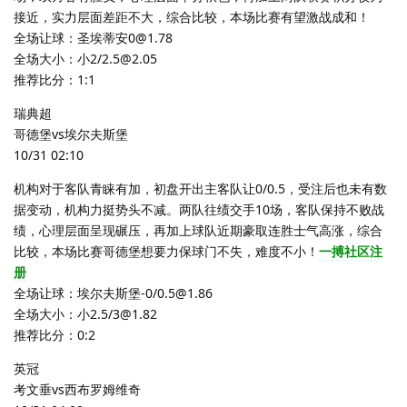
接近，实力层面差距不大，综合比较，本场比赛有望激战成和！
全场让球：圣埃蒂安0@1.78
全场大小：小2/2.5@2.05
推荐比分：1:1
瑞典超
哥德堡vs埃尔夫斯堡
10/31 02:10
机构对于客队青睐有加，初盘开出主客队让0/0.5，受注后也未有数
据变动，机构力挺势头不减。两队往绩交手10场，客队保持不败战
绩，心理层面呈现碾压，再加上球队近期豪取连胜士气高涨，综合
比较，本场比赛哥德堡想要力保球门不失，难度不小！
一搏社区注
册
全场让球：埃尔夫斯堡-0/0.5@1.86
全场大小：小2.5/3@1.82
推荐比分：0:2
英冠
考文垂vs西布罗姆维奇