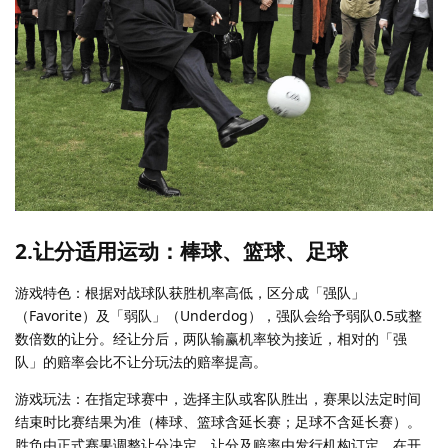
2.让分适用运动：棒球、篮球、足球
游戏特色：根据对战球队获胜机率高低，区分成「强队」
（Favorite）及「弱队」（Underdog），强队会给予弱队0.5或整
数倍数的让分。经让分后，两队输赢机率较为接近，相对的「强
队」的赔率会比不让分玩法的赔率提高。
游戏玩法：在指定球赛中，选择主队或客队胜出，赛果以法定时间
结束时比赛结果为准（棒球、篮球含延长赛；足球不含延长赛）。
胜负由正式赛果调整让分决定。让分及赔率由发行机构订定，在开