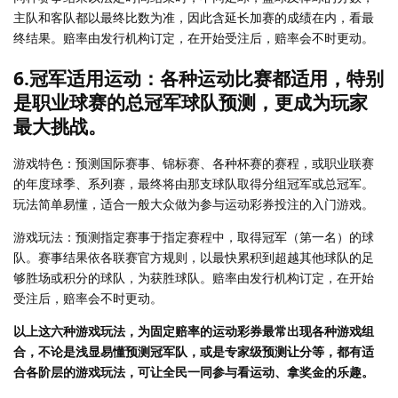
主队和客队都以最终比数为准，因此含延长加赛的成绩在内，看最
终结果。赔率由发行机构订定，在开始受注后，赔率会不时更动。
6.冠军适用运动：各种运动比赛都适用，特别
是职业球赛的总冠军球队预测，更成为玩家
最大挑战。
游戏特色：预测国际赛事、锦标赛、各种杯赛的赛程，或职业联赛
的年度球季、系列赛，最终将由那支球队取得分组冠军或总冠军。
玩法简单易懂，适合一般大众做为参与运动彩券投注的入门游戏。
游戏玩法：预测指定赛事于指定赛程中，取得冠军（第一名）的球
队。赛事结果依各联赛官方规则，以最快累积到超越其他球队的足
够胜场或积分的球队，为获胜球队。赔率由发行机构订定，在开始
受注后，赔率会不时更动。
以上这六种游戏玩法，为固定赔率的运动彩券最常出现各种游戏组
合，不论是浅显易懂预测冠军队，或是专家级预测让分等，都有适
合各阶层的游戏玩法，可让全民一同参与看运动、拿奖金的乐趣。