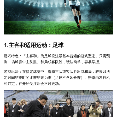
1.主客和适用运动：足球
游戏特色：「主客和」为足球投注最基本普遍的游戏型态。只需预
测一场球赛中主队胜、和局或客队胜，玩法简单，容易掌握。
游戏玩法：在指定球赛中，选择主队或客队胜出或和局，赛果以法
定时间结束时的比赛结果为准（足球不含延长赛）。赔率由发行机
构订定，在开始受注后会不时更动。