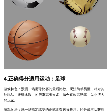
4.正确得分适用运动：足球
游戏特色：预测一场足球比赛的最后比数。玩法简单易懂，相对其
他玩法「正确比数」的赔率高出许多。适合喜欢高赔率、以小博大
的玩家。
游戏玩法：就一场指定球赛的正式比数选择投注。区分成主队获胜